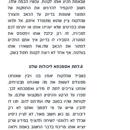
שבאמת תניע אותו לקנות. עכשיו הבמה שלנו.
חשוב להקפיד להדגיש את החוזקות של
המוצר שעונות בדיוק על הכאב והצורך
שהלקוח ציין שהוא מתמודד איתם. אל תלאו
אותו בפרטים שלא יעניינו אותו או יתרמו לכם
למכירה, זה רק יבלבל אותו ויפספס את
המטרה. הסבירו לו בדיוק איך אתם הולכים
לפתור את הכאב שלו.ואל תשאירו אותו
בעלטה. אף אחד לא רוצה לקנות חתול בשק.
6.
לתת אסמכתא ליכולות שלנו
בשביל שהלקוח יאמין בנו ויבין שאנחנו
מסוגלים לעשות את מה שאנחנו מבטיחים,
אנחנו צריכים לתת לו מידע ואסמכתא לכך.
ספרו על הרקע והניסיון המקצועי שלכם, על
לקוחות שהיו במצב שלו ועזרתם להם. תנו לו
להבין שייש על מי לסמוך ואתם לא רק
דיבורים. גם כאן חשוב מאוד, לא לציין ניסיון
שכלל לא רלוונטי לשיחה ולהציף במידע שרק
יוציא אותו מריכוז בדבר החשוב באמת וילאה