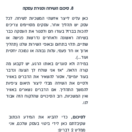
8. סיכום השיחה וסגירת עסקה
כאן עלינו לייצר איזשהי המשכיות לשיחה. לכל
עסק יש תהליך אחר, עסקים מסויימים צריכים
להכות בברזל בעודו חם ולסגור את העסקה כבר
בשיחה ראשונה ולאחרים נדרשות פגישה או
שתיים, תלוי בתחום ובאופי השירות שלנו (תהליך
ארוך או חד פעמי, עלות גבוהה או נמוכה יחסית
ועוד...).
במידה ולא סוגרים באותו הרגע, יש לקבוע מה
קורה הלאה. "אז אני שולח לך הצעה ונדבר
בעוד יומיים", אסור להשאיר את הדברים באוויר
ולסיים את השיחה מבלי ליצור תיאום ציפיות
להמשך התהליך. אם הדברים נשארים באוויר
ואין המשכיות, רוב הסיכויים שהלקוח הזה אבוד
לנו.
לסיכום,
כדי להביא את המידע הכתוב
שקיבלתם כאן לידי ביטוי בעסק שלכם, אני
ממליץ 2 דברים: