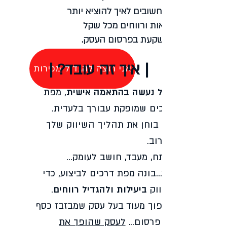
הכי חשובים לאיך להוציא יותר
תוצאות ורווחים מכל שקל
שהשקעת בפרסום העסק.
| איך זה עובד? |
אני רוצה להגדיל מכירות
הכל נעשה בהתאמה אישית
, מפת
דרכים שמופקת עבורך בלעדית.
אני בוחן את תהליך השיווק שלך
מקרוב.
מנתח, מעבד, חושב לעומק...
ואז...בונה מפת דרכים לביצוע, כדי
לשווק
ביעילות ולהגדיל רווחים
.
להפוך מעוד בעל עסק שמבזבז כסף
על פרסום...
לעסק שהופך את